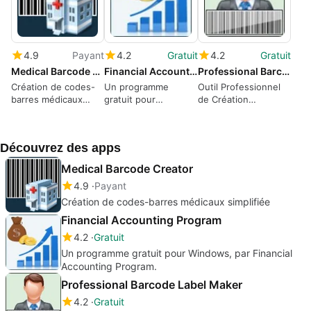
4.9
Payant
4.2
Gratuit
4.2
Gratuit
Medical Barcode Creator
Financial Accounting Program
Professional Barcode Label Maker
Création de codes-
Un programme
Outil Professionnel
barres médicaux
gratuit pour
de Création
simplifiée
Windows, par
d'Étiquettes Barres
Financial Accounting
Program.
Découvrez des apps
Medical Barcode Creator
4.9
Payant
Création de codes-barres médicaux simplifiée
Financial Accounting Program
4.2
Gratuit
Un programme gratuit pour Windows, par Financial
Accounting Program.
Professional Barcode Label Maker
4.2
Gratuit