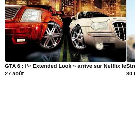
GTA 6 : l’« Extended Look » arrive sur Netflix le
Str
27 août
30 