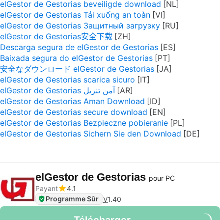
elGestor de Gestorias beveiligde download
elGestor de Gestorias Tải xuống an toàn
elGestor de Gestorias Защитный загрузку
elGestor de Gestorias安全下载
Descarga segura de elGestor de Gestorias
Baixada segura do elGestor de Gestorias
安全なダウンロード elGestor de Gestorias
elGestor de Gestorias scarica sicuro
elGestor de Gestorias آمن تنزيل
elGestor de Gestorias Aman Download
elGestor de Gestorias secure download
elGestor de Gestorias Bezpieczne pobieranie
elGestor de Gestorias Sichern Sie den Download
elGestor de Gestorias
pour PC
Payant
4.1
Programme Sûr
V
1.40