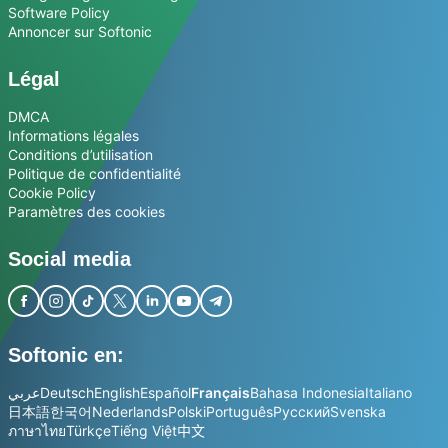
Software Policy
Annoncer sur Softonic
Légal
DMCA
Informations légales
Conditions d’utilisation
Politique de confidentialité
Cookie Policy
Paramètres des cookies
Social media
Softonic en:
عربي
Deutsch
English
Español
Français
Bahasa Indonesia
Italiano
日本語
한국어
Nederlands
Polski
Português
Русский
Svenska
ภาษาไทย
Türkçe
Tiếng Việt
中文